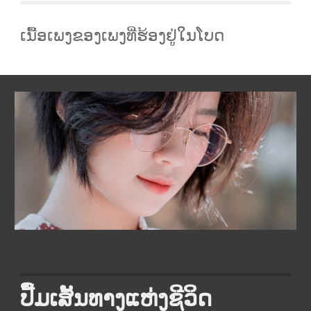
ເນື້ອເພງຂອງເພງທີ່ຮ້ອງຢູ່ໃນໂບດ
ປື້ມເສັ້ນທາງແຫ່ງຊີວິດ