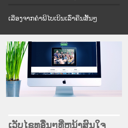
ເລື່ອງຈາກຄໍາພີໄບເບິນເລົ່າຄືນສັ້ນໆ
ເວັບໄຊທອື່ນໆທີ່ຫນ້າສົນໃຈ