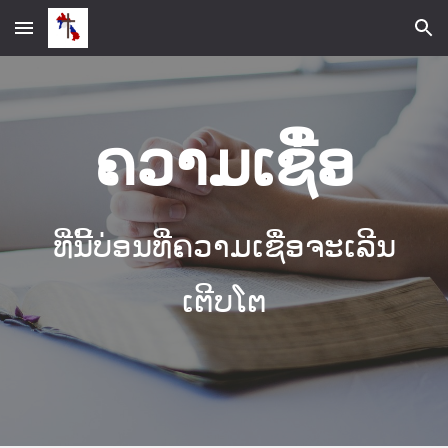
Skip to main content
Skip to navigation
ຄວາມເຊື່ອ
ທີ່ນີ້ບ່ອນທີ່ຄວາມເຊື່ອຈະເລີນ
ເຕີບໂຕ