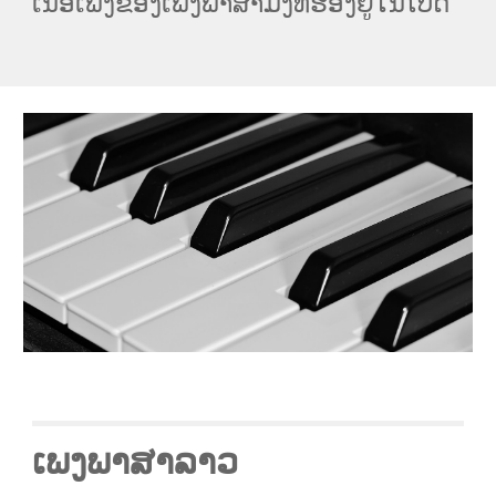
ເນື້ອເພງຂອງເພງພາສາມົ້ງທີ່ຮ້ອງຢູ່ໃນໂບດ
ເພງພາສາລາວ