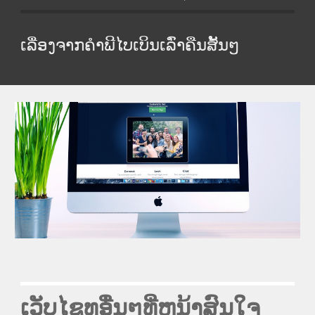
ເລື່ອງຈາກຄໍາພີໄບເບິນເລົ່າຄືນສັ້ນໆ
ເວັບໄຊທອື່ນໆທີ່ຫນ້າສົນໃຈ