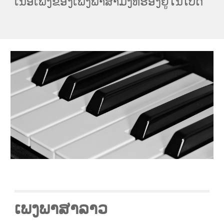
ເນື້ອເພງຂອງເພງພາສາມົ້ງທີ່ຮ້ອງຢູ່ໃນໂບດ
ເພງພາສາລາວ