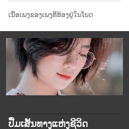
ເນື້ອເພງຂອງເພງທີ່ຮ້ອງຢູ່ໃນໂບດ
ປື້ມເສັ້ນທາງແຫ່ງຊີວິດ