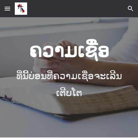
Skip to main content
Skip to navigation
ຄວາມເຊື່ອ
ທີ່ນີ້ບ່ອນທີ່ຄວາມເຊື່ອຈະເລີນ
ເຕີບໂຕ